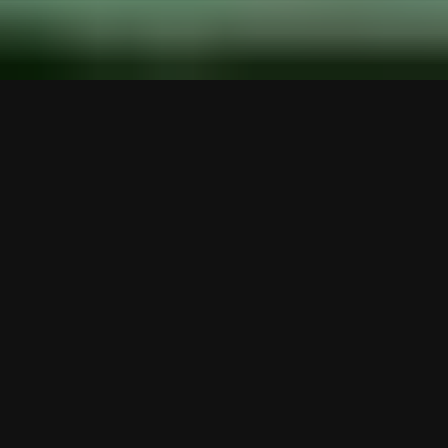
La stagione non forma i giocatori.
Li rivela.
Ciò che un giocatore può o non può fare a
febbraio è stato deciso mesi prima.
A settembre. A luglio. Nelle settimane tranquille in
cui nessuno guarda e nulla viene misurato.
I giocatori che si sviluppano in quella finestra
arrivano alla stagione pronti.
Gli altri arrivano sperando.