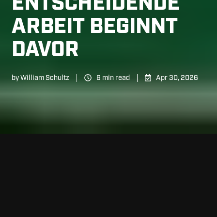
ENTSCHEIDENDE
ARBEIT BEGINNT
DAVOR
by
William Schultz
6 min read
Apr 30, 2026
Die Saison formt keine Spieler.
Sie offenbart sie.
Was ein Spieler im Februar kann oder nicht kann,