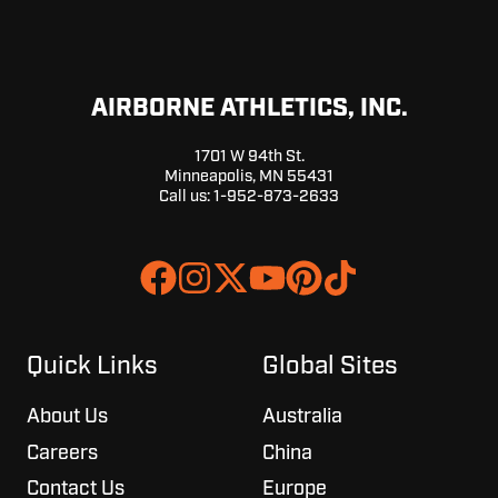
AIRBORNE ATHLETICS, INC.
1701 W 94th St.
Minneapolis, MN 55431
Call us:
1-952-873-2633
Join
Browse
us
our
on
GitHub
Slack
projects
Quick Links
Global Sites
About Us
Australia
Careers
China
Contact Us
Europe