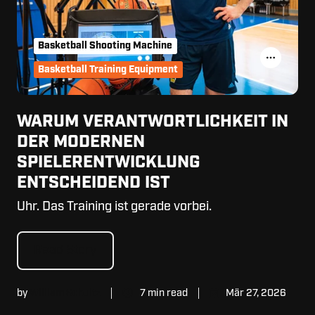
Basketball Shooting Machine
Basketball Training Equipment
WARUM VERANTWORTLICHKEIT IN
DER MODERNEN
SPIELERENTWICKLUNG
ENTSCHEIDEND IST
Uhr. Das Training ist gerade vorbei.
Read Story
by
William Schultz
7 min read
Mär 27, 2026