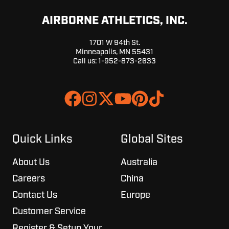
AIRBORNE ATHLETICS, INC.
1701 W 94th St.
Minneapolis, MN 55431
Call us:
1-952-873-2633
Join
Browse
us
our
on
GitHub
Slack
projects
Quick Links
Global Sites
About Us
Australia
Careers
China
Contact Us
Europe
Customer Service
Register & Setup Your