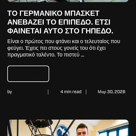
ΤΟ ΓΕΡΜΑΝΙΚΌ ΜΠΆΣΚΕΤ
ΑΝΕΒΆΖΕΙ ΤΟ ΕΠΊΠΕΔΟ. ΈΤΣΙ
ΦΑΊΝΕΤΑΙ ΑΥΤΌ ΣΤΟ ΓΉΠΕΔΟ.
Είναι ο πρώτος που φτάνει και ο τελευταίος που
φεύγει. Έχεις πει στους γονείς του ότι έχει
πραγματικό ταλέντο. Το πιστεύ …
Read Story
by
William Schultz
4 min read
Μαρ 30, 2026