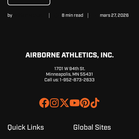
by
William Schultz
8 min read
mars 27, 2026
AIRBORNE ATHLETICS, INC.
1701 W 94th St.
Minneapolis, MN 55431
Call us:
1-952-873-2633
Join
Browse
us
our
on
GitHub
Slack
projects
Quick Links
Global Sites