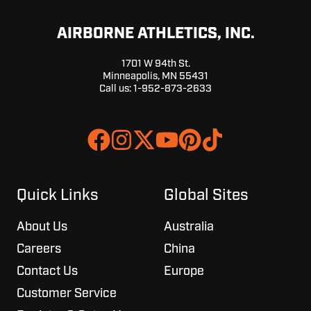
AIRBORNE ATHLETICS, INC.
1701 W 94th St.
Minneapolis, MN 55431
Call us:
1-952-873-2633
Join
Browse
us
our
on
GitHub
Slack
projects
Quick Links
Global Sites
About Us
Australia
Careers
China
Contact Us
Europe
Customer Service